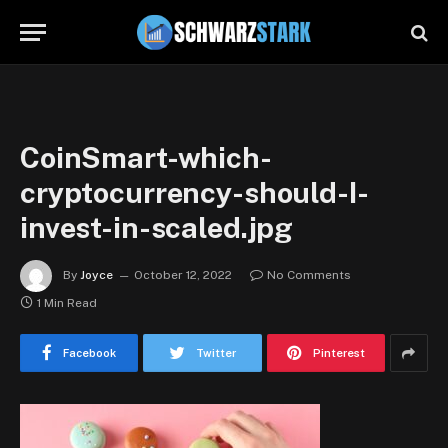
CoinSmart-which-
cryptocurrency-should-I-
invest-in-scaled.jpg
By
Joyce
October 12, 2022
No Comments
1 Min Read
Facebook
Twitter
Pinterest