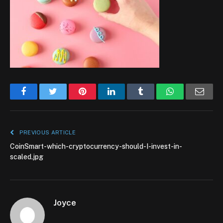
Facebook
Twitter
Pinterest
LinkedIn
Tumblr
WhatsApp
Emai
PREVIOUS ARTICLE
CoinSmart-which-cryptocurrency-should-I-invest-in-
scaled.jpg
Joyce