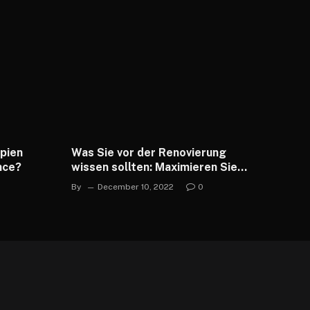
ipien
Was Sie vor der Renovierung
nce?
wissen sollten: Maximieren Sie
Ihren ROI
By
December 10, 2022
0