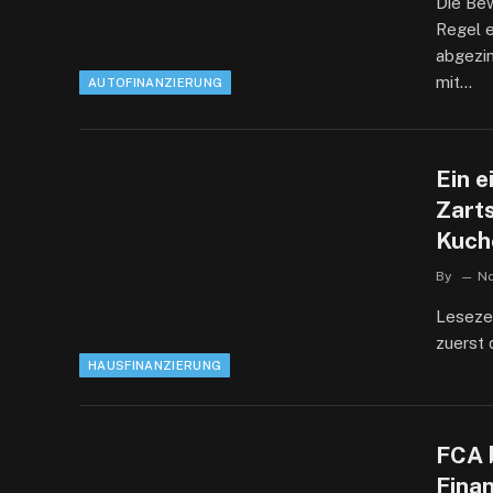
Die Bew
Regel 
abgezin
mit…
AUTOFINANZIERUNG
Ein 
Zart
Kuch
By
No
Lesezei
zuerst 
HAUSFINANZIERUNG
FCA 
Fina