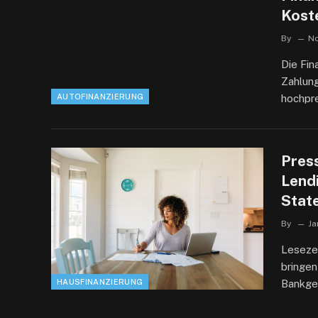
Kost
By
No
Die Fin
Zahlung
AUTOFINANZIERUNG
hochpre
Pres
Lend
Stat
By
Ja
Lesezei
bringen
HAUSFINANZIERUNG
Bankge