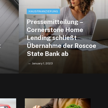
HAUSFINANZIERUNG
Pressemitteilung –
Cornerstone Home
Lending schließt
t
Übernahme der Roscoe
State Bank ab
January 1, 2023