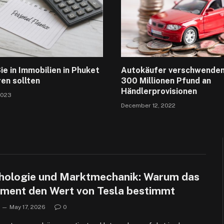
e in Immobilien in Phuket
Autokäufer verschwenden 
ren sollten
300 Millionen Pfund an
Händlerprovisionen
2023
December 12, 2022
hologie und Marktmechanik: Warum das
iment den Wert von Tesla bestimmt
May 17, 2026
0