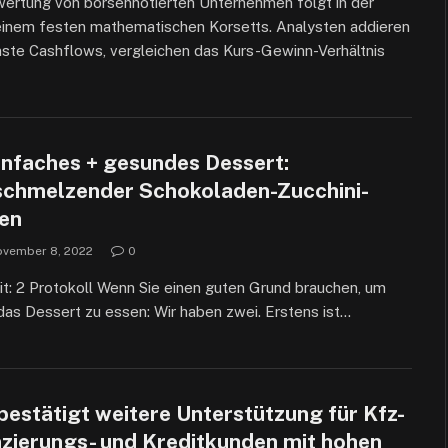
ertung von börsennotierten Unternehmen folgt in der
einem festen mathematischen Korsetts. Analysten addieren
ste Cashflows, vergleichen das Kurs-Gewinn-Verhältnis
einfaches + gesundes Dessert:
schmelzender Schokoladen-Zucchini-
en
vember 8, 2022
0
t: 2 Protokoll Wenn Sie einen guten Grund brauchen, um
das Dessert zu essen: Wir haben zwei. Erstens ist…
bestätigt weitere Unterstützung für Kfz-
nzierungs- und Kreditkunden mit hohen